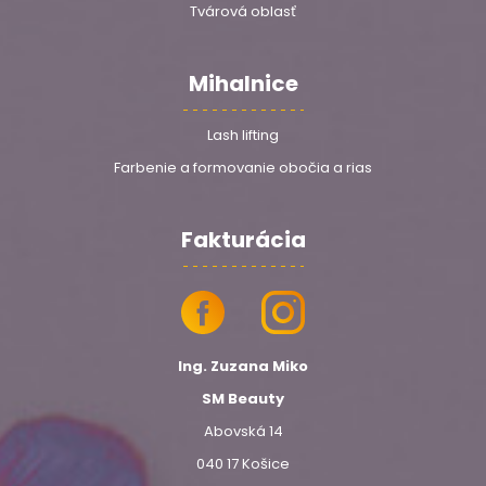
Tvárová oblasť
Mihalnice
Lash lifting
Farbenie a formovanie obočia a rias
Fakturácia
Ing. Zuzana Miko
SM Beauty
Abovská 14
040 17 Košice