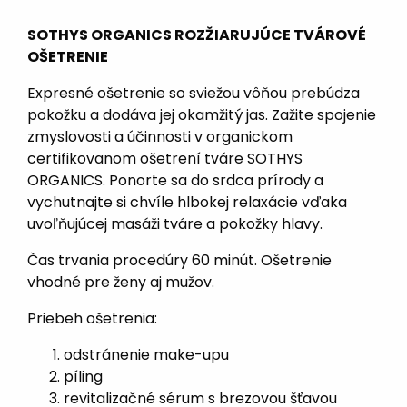
SOTHYS ORGANICS ROZŽIARUJÚCE TVÁROVÉ
OŠETRENIE
Expresné ošetrenie so sviežou vôňou prebúdza
pokožku a dodáva jej okamžitý jas. Zažite spojenie
zmyslovosti a účinnosti v organickom
certifikovanom ošetrení tváre SOTHYS
ORGANICS. Ponorte sa do srdca prírody a
vychutnajte si chvíle hlbokej relaxácie vďaka
uvoľňujúcej masáži tváre a pokožky hlavy.
Čas trvania procedúry 60 minút. Ošetrenie
vhodné pre ženy aj mužov.
Priebeh ošetrenia:
odstránenie make-upu
píling
revitalizačné sérum s brezovou šťavou